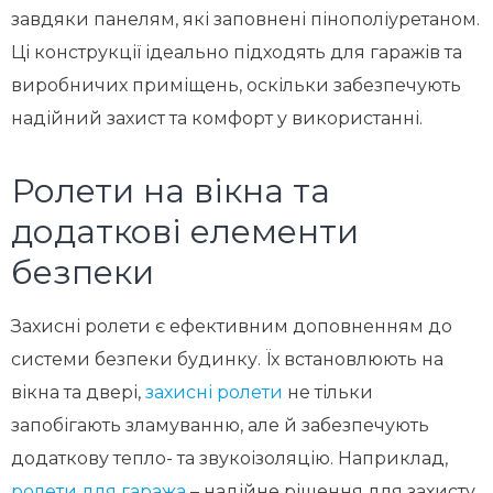
завдяки панелям, які заповнені пінополіуретаном.
Ці конструкції ідеально підходять для гаражів та
виробничих приміщень, оскільки забезпечують
надійний захист та комфорт у використанні.
Ролети на вікна та
додаткові елементи
безпеки
Захисні ролети є ефективним доповненням до
системи безпеки будинку. Їх встановлюють на
вікна та двері,
захисні ролети
не тільки
запобігають зламуванню, але й забезпечують
додаткову тепло- та звукоізоляцію. Наприклад,
ролети для гаража
– надійне рішення для захисту