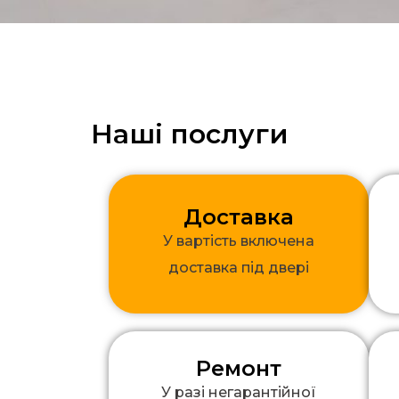
Наші послуги
Доставка
У вартість включена
доставка під двері
Ремонт
У разі негарантійної