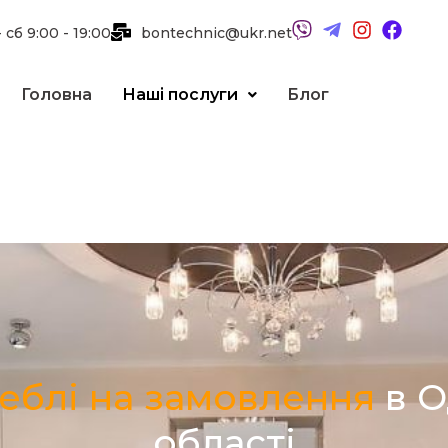
 сб 9:00 - 19:00
bontechnic@ukr.net
Головна
Наші послуги
Блог
еблі на замовлення
в О
області