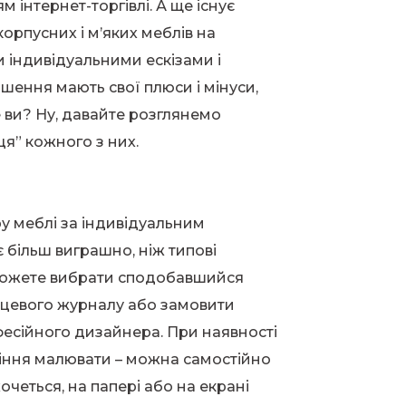
 інтернет-торгівлі. А ще існує
орпусних і м’яких меблів на
 індивідуальними ескізами і
шення мають свої плюси і мінуси,
е ви? Ну, давайте розглянемо
сця” кожного з них.
ру меблі за індивідуальним
більш виграшно, ніж типові
можете вибрати сподобавшийся
янцевого журналу або замовити
фесійного дизайнера. При наявності
міння малювати – можна самостійно
очеться, на папері або на екрані