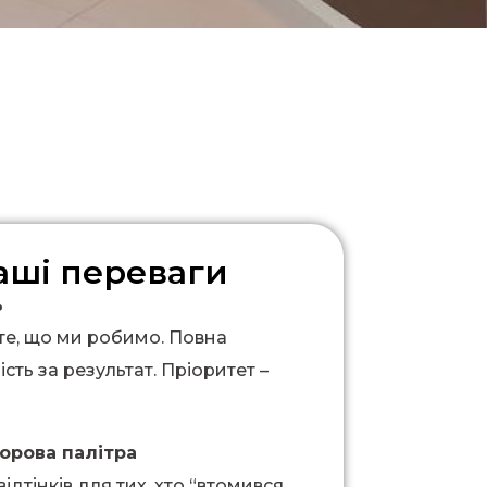
аші переваги
ь
те, що ми робимо. Повна
ість за результат. Пріоритет –
орова палітра
ідтінків для тих, хто “втомився