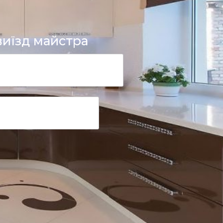
иїзд майстра