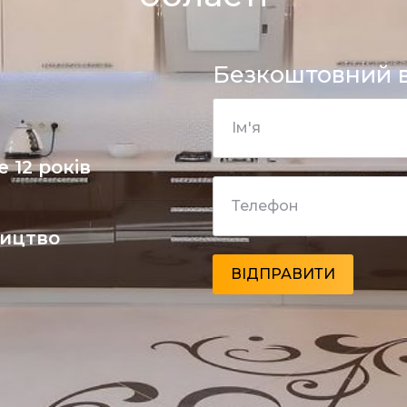
Безкоштовний в
 12 років
ництво