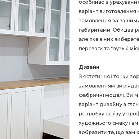
особливо з урахуванням
варіант виготовлення к
замовлення за вашими
габаритами. Обидва рі
але яке з них виберет
переваги та “вузькі мі
Дизайн
З естетичної точки зо
замовленням виглядає 
фабричні моделі. Ви 
варіант дизайну з гл
розробку ескізу у про
художнього смаку і в
зобразити те, що вам х