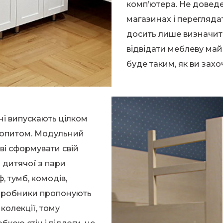
комп’ютера. Не доведе
магазинах і переглядат
досить лише визначит
відвідати меблеву майс
буде таким, як ви захо
ні випускають цілком
 попитом. Модульний
і сформувати свій
о дитячої з пари
, тумб, комодів,
 виробники пропонують
ж колекції, тому