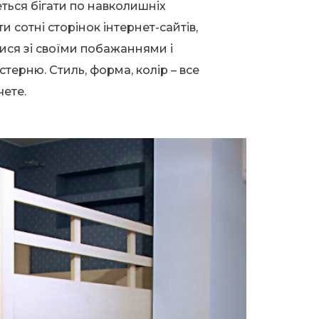
ться бігати по навколишніх
и сотні сторінок інтернет-сайтів,
ися зі своїми побажаннями і
терню. Стиль, форма, колір – все
чете.